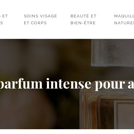
 ET
SOINS VISAGE
BEAUTÉ ET
MAQUIL
RS
ET CORPS
BIEN-ÊTRE
NATURE
parfum intense pour a