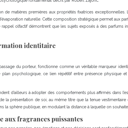
psychologique fondamental décrit par Robert Zajonc.
ation de matières premières aux propriétés fixatrices exceptionnelle
d’évaporation naturelle. Cette composition stratégique permet aux pa
e rappel olfactif démontrent que les sujets exposés à des parfums 
rmation identitaire
e passage du porteur, fonctionne comme un véritable marqueur identitai
e plan psychologique, ce lien répétitif entre présence physique et 
tendent d’ailleurs à adopter des comportements plus affirmés dans l’e
e la présentation de soi, au même titre que la tenue vestimentaire
dans la sphère publique, en modulant la distance à laquelle on souhait
e aux fragrances puissantes