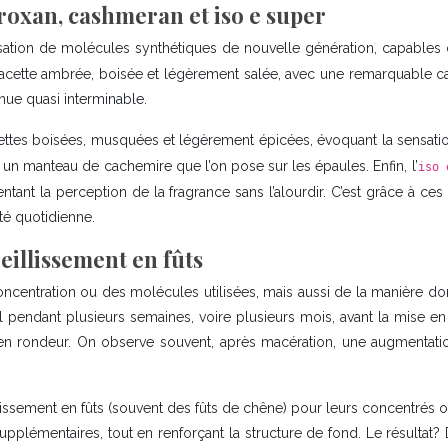
oxan, cashmeran et iso e super
ation de molécules synthétiques de nouvelle génération, capables de 
acette ambrée, boisée et légèrement salée, avec une remarquable capac
ue quasi interminable.
cettes boisées, musquées et légèrement épicées, évoquant la sensation
n manteau de cachemire que l’on pose sur les épaules. Enfin, l’
iso 
ntant la perception de la fragrance sans l’alourdir. C’est grâce à c
té quotidienne.
eillissement en fûts
centration ou des molécules utilisées, mais aussi de la manière don
l pendant plusieurs semaines, voire plusieurs mois, avant la mise e
er en rondeur. On observe souvent, après macération, une augmenta
issement en fûts (souvent des fûts de chêne) pour leurs concentrés ou
pplémentaires, tout en renforçant la structure de fond. Le résultat