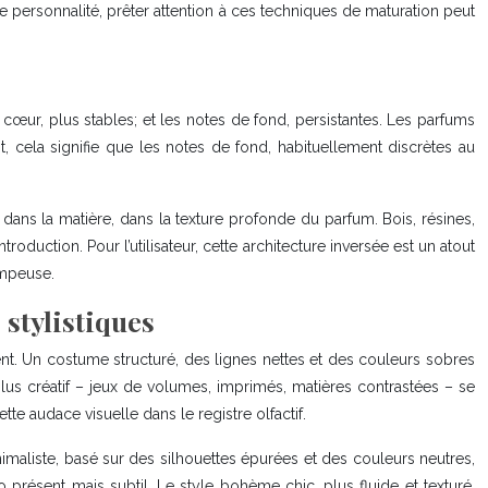
e personnalité, prêter attention à ces techniques de maturation peut
 cœur, plus stables; et les notes de fond, persistantes. Les parfums
, cela signifie que les notes de fond, habituellement discrètes au
 dans la matière, dans la texture profonde du parfum. Bois, résines,
oduction. Pour l’utilisateur, cette architecture inversée est un atout
rompeuse.
stylistiques
ent. Un costume structuré, des lignes nettes et des couleurs sobres
plus créatif – jeux de volumes, imprimés, matières contrastées – se
 audace visuelle dans le registre olfactif.
nimaliste, basé sur des silhouettes épurées et des couleurs neutres,
résent mais subtil. Le style bohème chic, plus fluide et texturé,