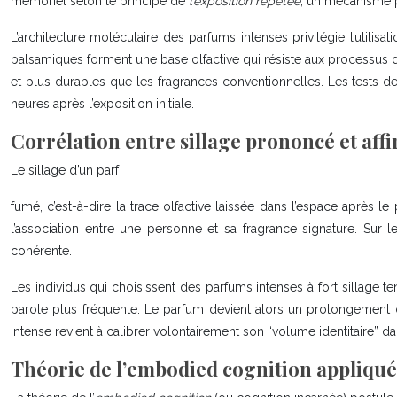
mémoriel selon le principe de
l’exposition répétée
, un mécanisme 
L’architecture moléculaire des parfums intenses privilégie l’utilis
balsamiques forment une base olfactive qui résiste aux processus 
et plus durables que les fragrances conventionnelles. Les tests d
heures après l’exposition initiale.
Corrélation entre sillage prononcé et affi
Le sillage d’un parf
fumé, c’est-à-dire la trace olfactive laissée dans l’espace après l
l’association entre une personne et sa fragrance signature. Sur l
cohérente.
Les individus qui choisissent des parfums intenses à fort sillage 
parole plus fréquente. Le parfum devient alors un prolongement d
intense revient à calibrer volontairement son “volume identitaire” 
Théorie de l’embodied cognition appliqué