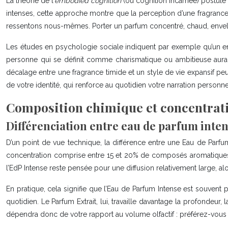
La théorie de l’
embodied cognition
(ou cognition incarnée) postule
intenses, cette approche montre que la perception d’une fragranc
ressentons nous-mêmes. Porter un parfum concentré, chaud, envelop
Les études en psychologie sociale indiquent par exemple qu’un env
personne qui se définit comme charismatique ou ambitieuse aura plu
décalage entre une fragrance timide et un style de vie expansif p
de votre identité, qui renforce au quotidien votre narration personne
Composition chimique et concentrati
Différenciation entre eau de parfum inten
D’un point de vue technique, la différence entre une Eau de Parfu
concentration comprise entre 15 et 20% de composés aromatiques, q
l’EdP Intense reste pensée pour une diffusion relativement large, alo
En pratique, cela signifie que l’Eau de Parfum Intense est souvent 
quotidien. Le Parfum Extrait, lui, travaille davantage la profondeur,
dépendra donc de votre rapport au volume olfactif : préférez-vous u