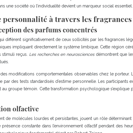
ans une société où l’individualité devient un marqueur social essentiel.
e personnalité à travers les fragrances
eption des parfums concentrés
ui diffèrent significativement de ceux sollicités par les fragrances 
iques impliquant directement le système limbique. Cette région céré
s stimuli reçus.
Les recherches en neurosciences
démontrent que les
lués.
r des modifications comportementales observables chez le porteur. 
urée par des tests standardisés d’estime personnelle. Les participant
t au groupe témoin. Cette transformation psychologique s’explique 
ion olfactive
t de molécules lourdes et persistantes, jouent un rôle déterminan
une présence constante dans l’environnement olfactif pendant des heur