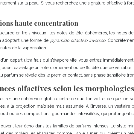
tement sur la peau. Si vous recherchez une signature olfactive à fort
tions haute concentration
ucturée en trois niveaux : les notes de tête, éphémères; les notes de
en adoptant une forme de
pyramide olfactive inversée
. Concrètement
nutes de la vaporisation.
d’un départ ultra frais qui s’évapore vite, vous entrez immédiatement
ouent davantage un rôle d’ornement ou de fluidité que de véritable intr
té du parfum se révèle dès le premier contact, sans phase transitoire t
ces olfactives selon les morphologies 
hestrer une cohérence globale entre ce que l’on voit et ce que l’on s
, à la projection maîtrisée mais assumée. À l’inverse, un vestiaire 
oud ou des compositions gourmandes intensifiées, qui prolongent cette
trouvent leur écho dans les familles de parfums intenses. Le style mi
 des molécules abstraites comme l’iso e super, qui créent un halo p