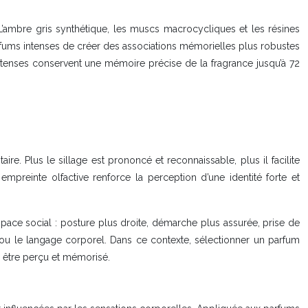
s. L’ambre gris synthétique, les muscs macrocycliques et les résines
rfums intenses de créer des associations mémorielles plus robustes
intenses conservent une mémoire précise de la fragrance jusqu’à 72
re. Plus le sillage est prononcé et reconnaissable, plus il facilite
empreinte olfactive renforce la perception d’une identité forte et
space social : posture plus droite, démarche plus assurée, prise de
 ou le langage corporel. Dans ce contexte, sélectionner un parfum
e être perçu et mémorisé.