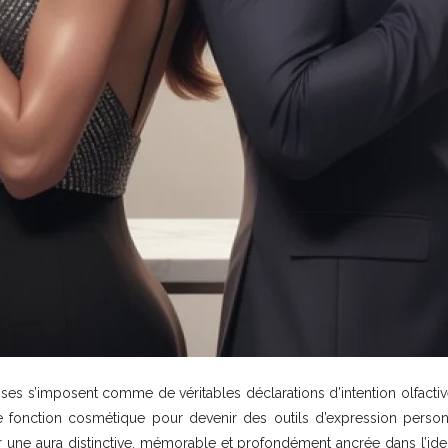
nses s’imposent comme de véritables déclarations d’intention olfacti
e fonction cosmétique pour devenir des outils d’expression perso
 une aura distinctive, mémorable et profondément ancrée dans l’ident