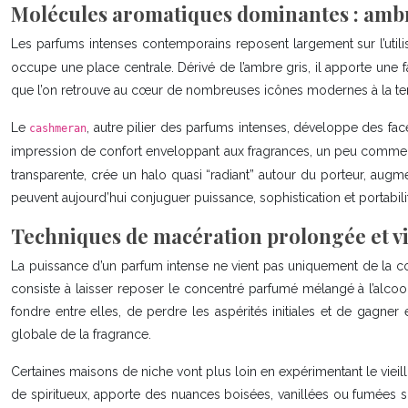
Molécules aromatiques dominantes : ambr
Les parfums intenses contemporains reposent largement sur l’utilis
occupe une place centrale. Dérivé de l’ambre gris, il apporte une f
que l’on retrouve au cœur de nombreuses icônes modernes à la ten
Le
, autre pilier des parfums intenses, développe des fa
cashmeran
impression de confort enveloppant aux fragrances, un peu comme u
transparente, crée un halo quasi “radiant” autour du porteur, augme
peuvent aujourd’hui conjuguer puissance, sophistication et portabili
Techniques de macération prolongée et vi
La puissance d’un parfum intense ne vient pas uniquement de la con
consiste à laisser reposer le concentré parfumé mélangé à l’alcoo
fondre entre elles, de perdre les aspérités initiales et de gagn
globale de la fragrance.
Certaines maisons de niche vont plus loin en expérimentant le vieill
de spiritueux, apporte des nuances boisées, vanillées ou fumées su