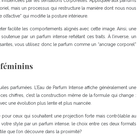
influencées par les sensations corporelles. Appliquée aux parfums
riel, mais un processus qui restructure la manière dont nous nous
factive” qui modifie la posture intérieure.
er facilite les comportements alignés avec cette image. Ainsi, une
outenue par un parfum intense reflétant ces traits. À l’inverse, un
issantes, vous utilisez donc le parfum comme un “ancrage corporel”
 féminins
huiles parfumées. L’Eau de Parfum Intense affiche généralement une
es chiffres, c’est la construction même de la formule qui change :
 avec une évolution plus lente et plus nuancée.
le pour ceux qui souhaitent une projection forte mais contrôlable au
mer votre style par un parfum intense, le choix entre ces deux formats
tile que l’on découvre dans la proximité?