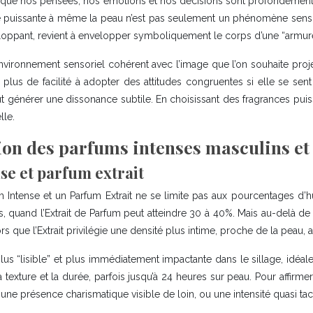
 que nos pensées, nos émotions et nos décisions sont profondément 
e puissante à même la peau n’est pas seulement un phénomène senso
pant, revient à envelopper symboliquement le corps d’une “armure ol
ironnement sensoriel cohérent avec l’image que l’on souhaite projet
s de facilité à adopter des attitudes congruentes si elle se sent s
eut générer une dissonance subtile. En choisissant des fragrances pu
lle.
on des parfums intenses masculins et
se et parfum extrait
m Intense et un Parfum Extrait ne se limite pas aux pourcentages d’
uand l’Extrait de Parfum peut atteindre 30 à 40%. Mais au-delà de c
rs que l’Extrait privilégie une densité plus intime, proche de la peau,
plus “lisible” et plus immédiatement impactante dans le sillage, idéa
 la texture et la durée, parfois jusqu’à 24 heures sur peau. Pour affir
ne présence charismatique visible de loin, ou une intensité quasi tac