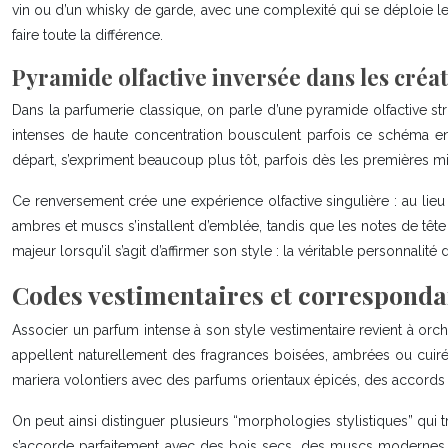
vin ou d’un whisky de garde, avec une complexité qui se déploie len
faire toute la différence.
Pyramide olfactive inversée dans les créa
Dans la parfumerie classique, on parle d’une pyramide olfactive str
intenses de haute concentration bousculent parfois ce schéma 
départ, s’expriment beaucoup plus tôt, parfois dès les premières mi
Ce renversement crée une expérience olfactive singulière : au lieu 
ambres et muscs s’installent d’emblée, tandis que les notes de tête j
majeur lorsqu’il s’agit d’affirmer son style : la véritable personnali
Codes vestimentaires et correspondan
Associer un parfum intense à son style vestimentaire revient à orc
appellent naturellement des fragrances boisées, ambrées ou cuirées
mariera volontiers avec des parfums orientaux épicés, des accords 
On peut ainsi distinguer plusieurs “morphologies stylistiques” qui 
s’accorde parfaitement avec des bois secs, des muscs modernes et